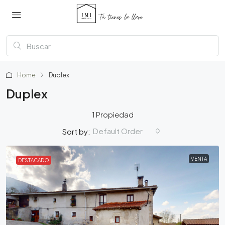
Home
Duplex
Duplex
1 Propiedad
Default Order
Sort by:
VENTA
DESTACADO