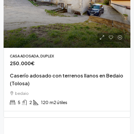
CASA ADOSADA, DUPLEX
250.000€
Caserío adosado con terrenos llanos en Bedaio
(Tolosa)
bedaio
5
2
120
m2 útiles