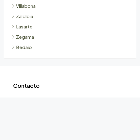
Villabona
Zaldibia
Lasarte
Zegama
Bedaio
Contacto
Erniobea 6 bajo 20150-Villabona (Gipuzkoa)
624 569 996
info@inmobiliariajmi.com